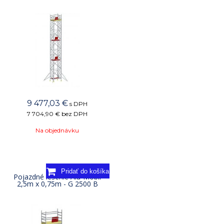
9 477,03
€
s DPH
7 704,90 €
bez DPH
Na objednávku
Pojazdné lešenie Alu-Mobil
2,5m x 0,75m - G 2500 B