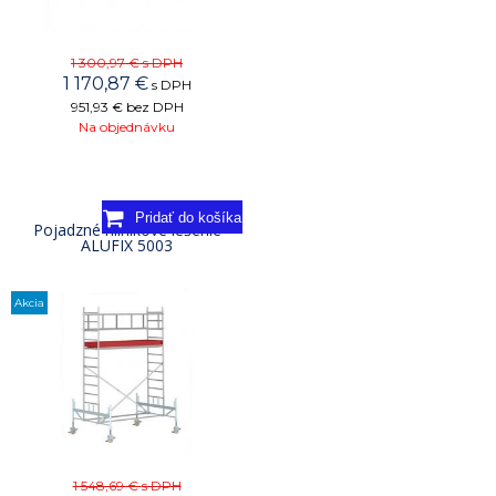
1 300,97 €
s DPH
1 170,87
€
s DPH
951,93 €
bez DPH
Na objednávku
Pojadzné hliníkové lešenie
ALUFIX 5003
Akcia
1 548,69 €
s DPH