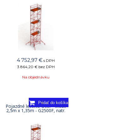
4 752,97
€
s DPH
3 864,20 €
bez DPH
Na objednávku
Pojazdné lešenie Oceľ - Mobil
2,5m x 1,35m - G2500F, natr.