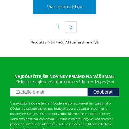
Viac produktov
1
2
Produkty:
1
-
24
/
40
| Aktuálna strana:
1
/
2
NAJDÔLEŽITEJŠIE NOVINKY PRIAMO NA VÁŠ EMAIL
Získajte zaujímavé informácie vždy medzi prvými
Odoberať
Vaše osobné údaje (email) budeme spracovávať len za týmto
účelom v súlade s platnou legislatívou a zásadami ochrany
osobných údajov. Súhlas potvrdíte kliknutím na odkaz, ktorý
vám pošleme na váš email. Súhlas môžete kedykoľvek odvolať
písomne, emailom alebo kliknutím na odkaz z ktoréhokoľvek