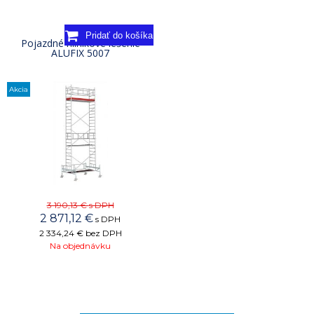
Pojazdné hliníkové lešenie
ALUFIX 5007
Akcia
3 190,13 €
s DPH
2 871,12
€
s DPH
2 334,24 €
bez DPH
Na objednávku