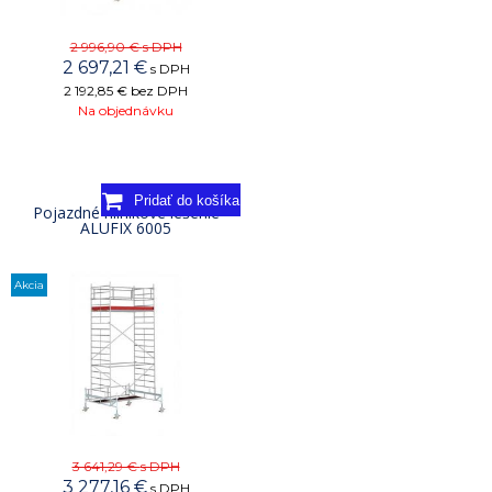
2 996,90 €
s DPH
2 697,21
€
s DPH
2 192,85 €
bez DPH
Na objednávku
Pojazdné hliníkové lešenie
ALUFIX 6005
Akcia
3 641,29 €
s DPH
3 277,16
€
s DPH