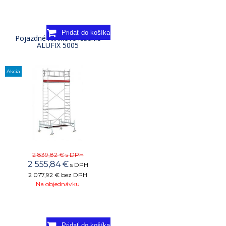
Pojazdné hliníkové lešenie
ALUFIX 5005
Akcia
2 839,82 €
s DPH
2 555,84
€
s DPH
2 077,92 €
bez DPH
Na objednávku