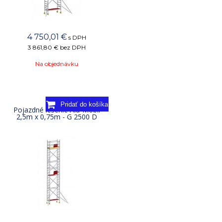
4 750,01
€
s DPH
3 861,80 €
bez DPH
Na objednávku
Pojazdné lešenie Alu-Mobil
2,5m x 0,75m - G 2500 D