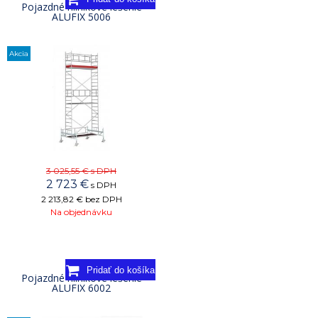
Pojazdné hliníkové lešenie
ALUFIX 5006
Akcia
3 025,55 €
s DPH
2 723
€
s DPH
2 213,82 €
bez DPH
Na objednávku
Pojazdné hliníkové lešenie
ALUFIX 6002