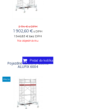
2 114 €
s DPH
1 902,60
€
s DPH
1 546,83 €
bez DPH
Na objednávku
Pojazdné hliníkové lešenie
ALUFIX 6004
Akcia