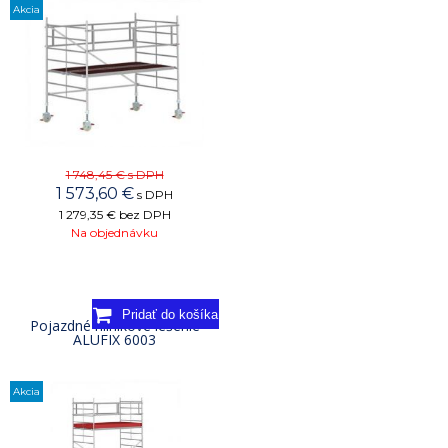
Akcia
1 748,45 €
s DPH
1 573,60
€
s DPH
1 279,35 €
bez DPH
Na objednávku
Pojazdné hliníkové lešenie
ALUFIX 6003
Akcia