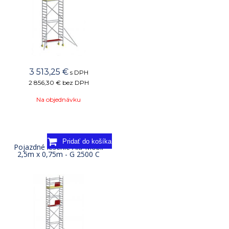
3 513,25
€
s DPH
2 856,30 €
bez DPH
Na objednávku
Pojazdné lešenie Alu-Mobil
2,5m x 0,75m - G 2500 C