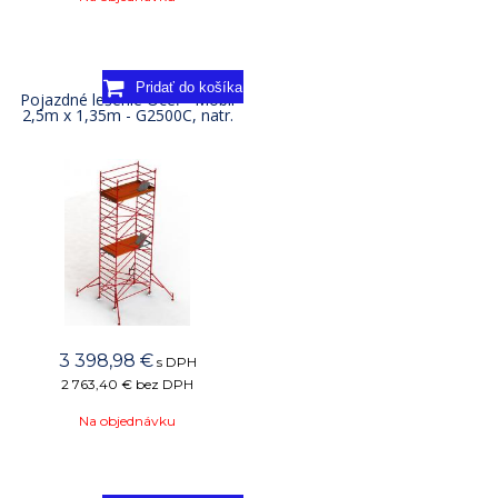
Pojazdné lešenie Oceľ - Mobil
2,5m x 1,35m - G2500C, natr.
3 398,98
€
s DPH
2 763,40 €
bez DPH
Na objednávku