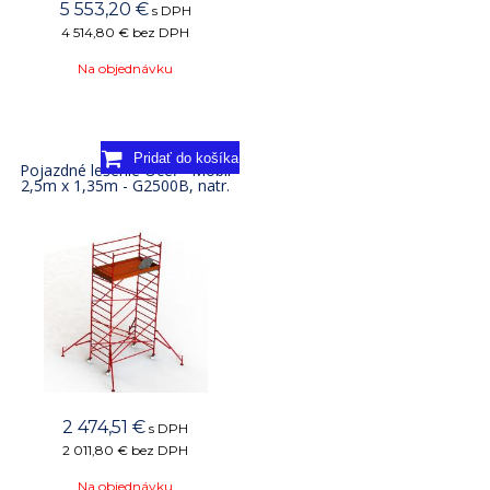
5 553,20
€
s DPH
4 514,80 €
bez DPH
Na objednávku
Pojazdné lešenie Oceľ - Mobil
2,5m x 1,35m - G2500B, natr.
2 474,51
€
s DPH
2 011,80 €
bez DPH
Na objednávku