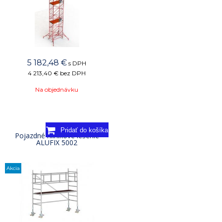
5 182,48
€
s DPH
4 213,40 €
bez DPH
Na objednávku
Pojazdné hliníkové lešenie
ALUFIX 5002
Akcia