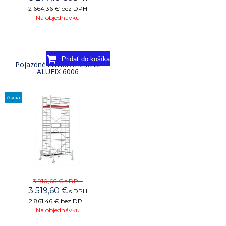
2 664,36 €
bez DPH
Na objednávku
Pojazdné hliníkové lešenie
ALUFIX 6006
Akcia
3 910,66 €
s DPH
3 519,60
€
s DPH
2 861,46 €
bez DPH
Na objednávku