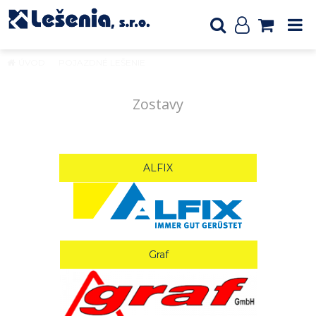
ÚVOD
POJAZDNÉ LEŠENIE
Zostavy
Zostavy
ALFIX
Graf