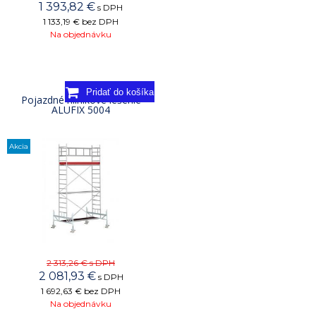
1 393,82
€
s DPH
1 133,19 €
bez DPH
Na objednávku
Pojazdné hliníkové lešenie
ALUFIX 5004
Akcia
2 313,26 €
s DPH
2 081,93
€
s DPH
1 692,63 €
bez DPH
Na objednávku