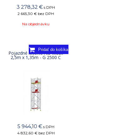
3 278,32
€
s DPH
2 665,30 €
bez DPH
Na objednávku
Pojazdné lešenie Alu-Mobil
2,5m x 1,35m - G 2500 C
5 944,10
€
s DPH
4 832,60 €
bez DPH