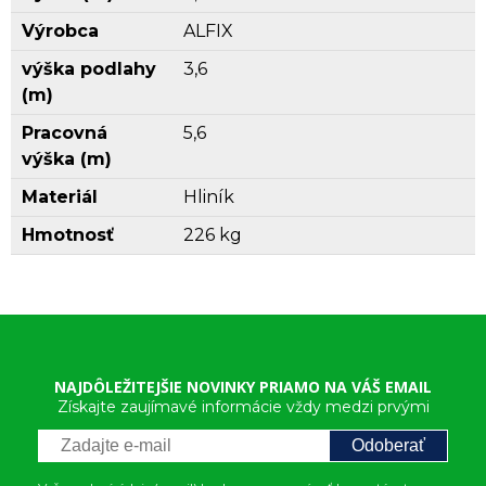
Výrobca
ALFIX
výška podlahy
3,6
(m)
Pracovná
5,6
výška (m)
Materiál
Hliník
Hmotnosť
226 kg
NAJDÔLEŽITEJŠIE NOVINKY PRIAMO NA VÁŠ EMAIL
Získajte zaujímavé informácie vždy medzi prvými
Odoberať