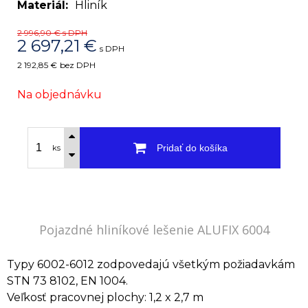
Materiál
Hliník
2 996,90 €
s DPH
2 697,21
€
s DPH
2 192,85 €
bez DPH
Na objednávku
Pridať do košíka
ks
Pojazdné hliníkové lešenie ALUFIX 6004
Typy 6002-6012 zodpovedajú všetkým požiadavkám
STN 73 8102, EN 1004.
Veľkosť pracovnej plochy: 1,2 x 2,7 m