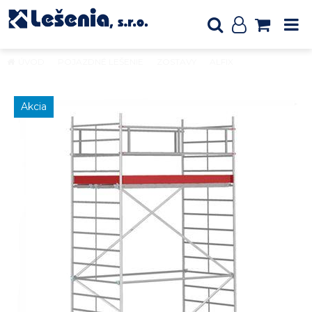
ÚVOD
POJAZDNÉ LEŠENIE
ZOSTAVY
ALFIX
Pojazdné
hliníkové lešenie ALUFIX 6004
Akcia