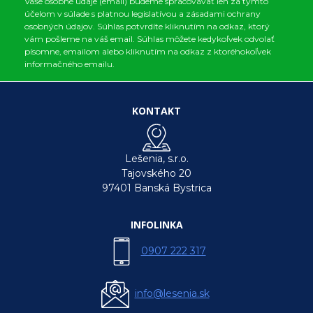
Vaše osobné údaje (email) budeme spracovávať len za týmto
účelom v súlade s platnou legislatívou a zásadami ochrany
osobných údajov. Súhlas potvrdíte kliknutím na odkaz, ktorý
vám pošleme na váš email. Súhlas môžete kedykoľvek odvolať
písomne, emailom alebo kliknutím na odkaz z ktoréhokoľvek
informačného emailu.
KONTAKT
Lešenia, s.r.o.
Tajovského 20
97401 Banská Bystrica
INFOLINKA
0907 222 317
info@lesenia.sk