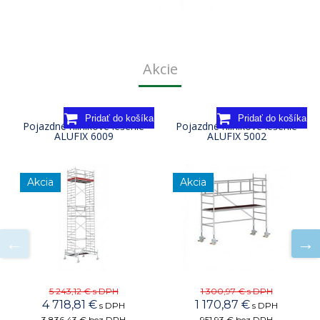
Akcie
Pojazdné hliníkové lešenie
Pojazdné hliníkové lešenie
ALUFIX 6009
ALUFIX 5002
Akcia
Akcia
5 243,12 €
s DPH
1 300,97 €
s DPH
4 718,81 €
1 170,87 €
s DPH
s DPH
3 836,43 €
bez DPH
951,93 €
bez DPH