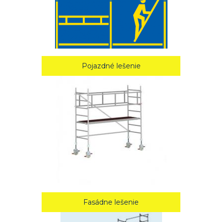
Pojazdné lešenie
Fasádne lešenie