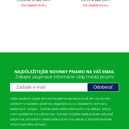
Na objednávku
Na objednávku
NAJDÔLEŽITEJŠIE NOVINKY PRIAMO NA VÁŠ EMAIL
Získajte zaujímavé informácie vždy medzi prvými
Odoberať
Vaše osobné údaje (email) budeme spracovávať len za týmto
účelom v súlade s platnou legislatívou a zásadami ochrany
osobných údajov. Súhlas potvrdíte kliknutím na odkaz, ktorý
vám pošleme na váš email. Súhlas môžete kedykoľvek odvolať
písomne, emailom alebo kliknutím na odkaz z ktoréhokoľvek
informačného emailu.