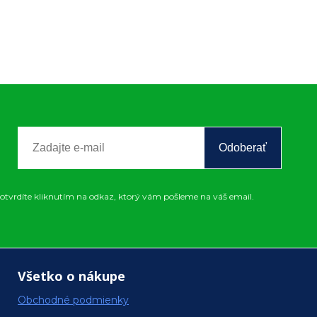
Odoberať
otvrdíte kliknutím na odkaz, ktorý vám pošleme na váš email.
Všetko o nákupe
Obchodné podmienky