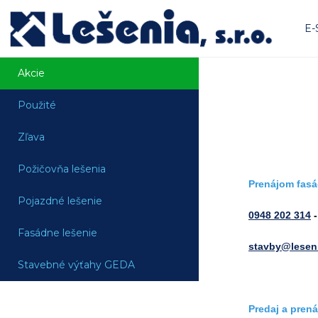
E
Akcie
Použité
Zľava
Požičovňa lešenia
Prenájom fasá
Pojazdné lešenie
0948 202 314
-
Fasádne lešenie
stavby@lesen
Stavebné výťahy GEDA
Predaj a pren