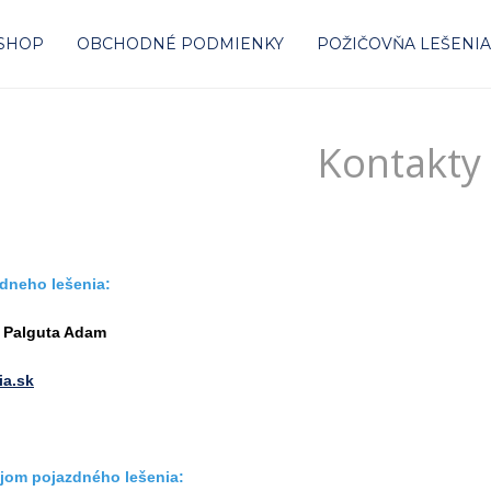
-SHOP
OBCHODNÉ PODMIENKY
POŽIČOVŇA LEŠENI
Kontakty
dneho lešenia:
 Palguta Adam
ia.sk
ájom pojazdného lešenia: