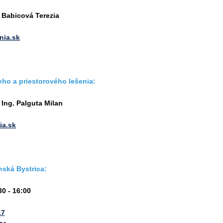
 Babicová Terezia
nia.sk
eho a priestorového lešenia:
 Ing. Palguta Milan
ia.sk
nská Bystrica:
0 - 16:00
17