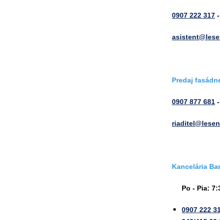
0907 222 317
-
asistent@lese
Predaj fasádn
0907 877 681
-
riaditel@lesen
Kancelária Ba
Po - Pia: 7:3
0907 222 3