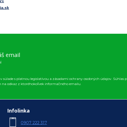
21
ia.sk
áš email
i
 súlade s platnou legislatívou a zásadami ochrany osobných údajov. Súhlas p
m na odkaz z ktoréhokoľvek informačného emailu.
Infolinka
0907 222 317