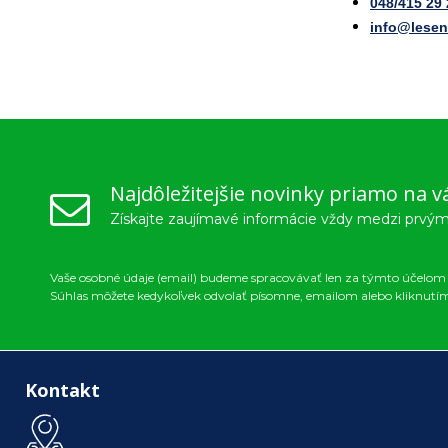
048/415 29 
info@lesen
Najdôležitejšie novinky priamo na v
Získajte zaujímavé informácie vždy medzi prvým
Vaše osobné údaje (email) budeme spracovávať len za týmto účelom v
Súhlas môžete kedykoľvek odvolať písomne, emailom alebo kliknutí
Kontakt