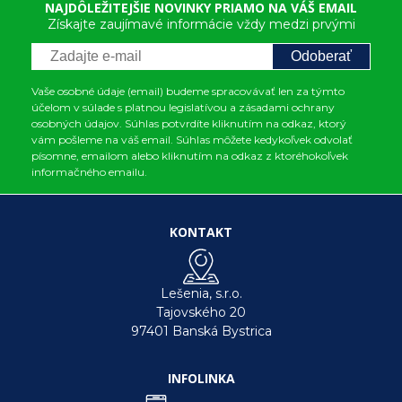
NAJDÔLEŽITEJŠIE NOVINKY PRIAMO NA VÁŠ EMAIL
Získajte zaujímavé informácie vždy medzi prvými
Odoberať
Vaše osobné údaje (email) budeme spracovávať len za týmto
účelom v súlade s platnou legislatívou a zásadami ochrany
osobných údajov. Súhlas potvrdíte kliknutím na odkaz, ktorý
vám pošleme na váš email. Súhlas môžete kedykoľvek odvolať
písomne, emailom alebo kliknutím na odkaz z ktoréhokoľvek
informačného emailu.
KONTAKT
Lešenia, s.r.o.
Tajovského 20
97401 Banská Bystrica
INFOLINKA