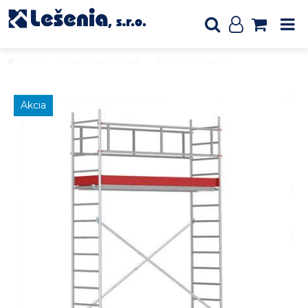
ÚVOD
POJAZDNÉ LEŠENIE
ZOSTAVY
ALFIX
Pojazdné
hliníkové lešenie ALUFIX 5005
Akcia