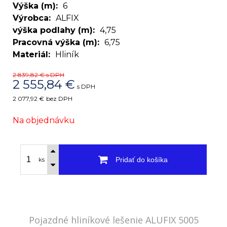
Výška (m)
6
Výrobca
ALFIX
výška podlahy (m)
4,75
Pracovná výška (m)
6,75
Materiál
Hliník
2 839,82 €
s DPH
2 555,84
€
s DPH
2 077,92 €
bez DPH
Na objednávku
Pridať do košíka
ks
Pojazdné hliníkové lešenie ALUFIX 5005