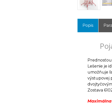
Popis
Par
Poj
Prednosťou l
Lešenie je 
umožňuje ľa
výstupovej 
dvojtyčovými
Zostava 610
Maximálna 