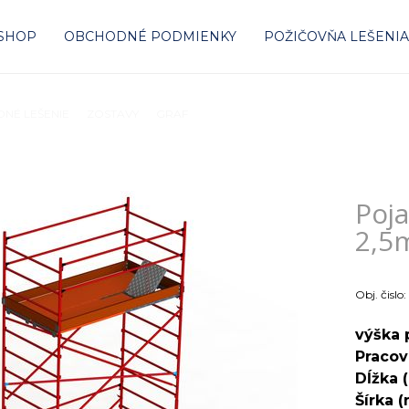
-SHOP
OBCHODNÉ PODMIENKY
POŽIČOVŇA LEŠENI
NÉ LEŠENIE
ZOSTAVY
GRAF
Pojazdné lešenie Oceľ - Mobil 2,5m x 1
Poja
2,5m
Obj. čislo:
výška 
Pracov
Dĺžka 
Šírka 