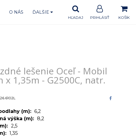
A
O NÁS
ĎALŠIE
HĽADAJ
PRIHLÁSIŤ
KOŠÍK
,35m - G2500C, natr.
zdné lešenie Oceľ - Mobil
 x 1,35m - G2500C, natr.
26.6102L
podlahy (m)
6,2
ná výška (m)
8,2
(m)
2,5
(m)
1,35