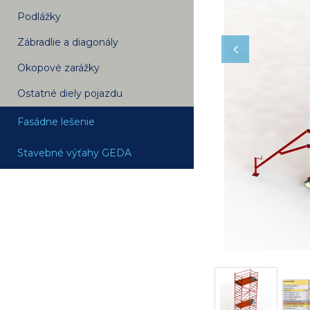
Podlážky
Zábradlie a diagonály
Okopové zarážky
Ostatné diely pojazdu
Fasádne lešenie
Stavebné výťahy GEDA