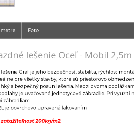
ametre
Foto
azdné lešenie Oceľ - Mobil 2,5m
ešenia Graf je jeho bezpečnosť, stabilita, rýchlosť montá
ideálne pre všetky stavby, ktoré sú priestorovo obmedze
hký a bezpečný posun lešenia. Medzi dvoma podlážkami 
podlahy je uvažované jednotyčové zábradlie. Pri využití
 zábradliami.
2L je povrchovo upravená lakovaním.
zaťažiteľnosť 200kg/m2.