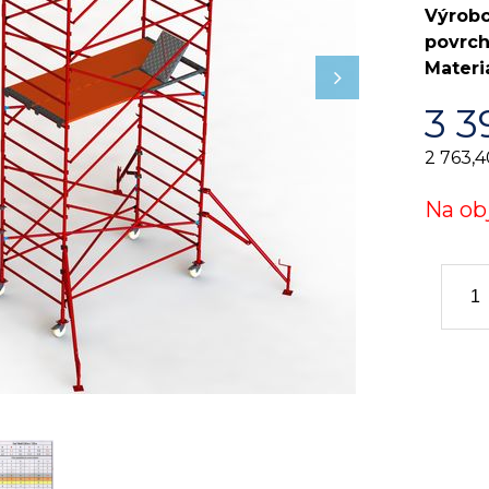
Výrob
povrch
Materi
3 3
2 763,4
Na ob