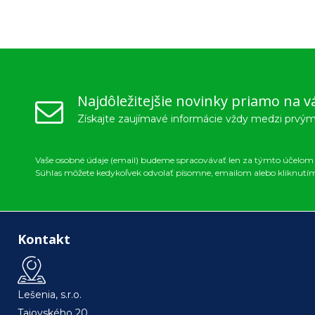
Najdôležitejšie novinky priamo na v
Získajte zaujímavé informácie vždy medzi prvým
Vaše osobné údaje (email) budeme spracovávať len za týmto účelom v
Súhlas môžete kedykoľvek odvolať písomne, emailom alebo kliknutí
Kontakt
Lešenia, s.r.o.
Tajovského 20