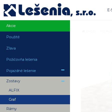
E
Akcie
ÚVOD
POJAZD
Použité
Zľava
Požičovňa lešenia
Pojazdné lešenie
Zostavy
ALFIX
Graf
Rámy