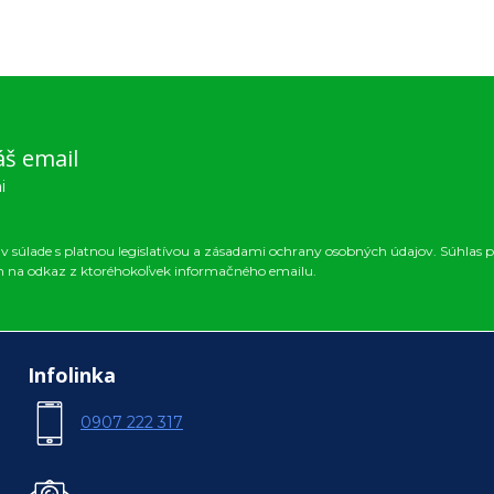
áš email
i
 súlade s platnou legislatívou a zásadami ochrany osobných údajov. Súhlas p
m na odkaz z ktoréhokoľvek informačného emailu.
Infolinka
0907 222 317