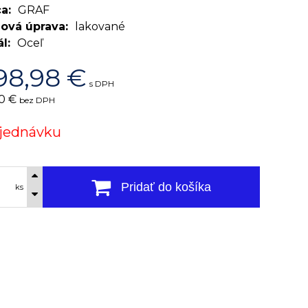
ca
GRAF
ová úprava
lakované
ál
Oceľ
98,98
€
s DPH
0 €
bez DPH
jednávku
Pridať do košíka
ks