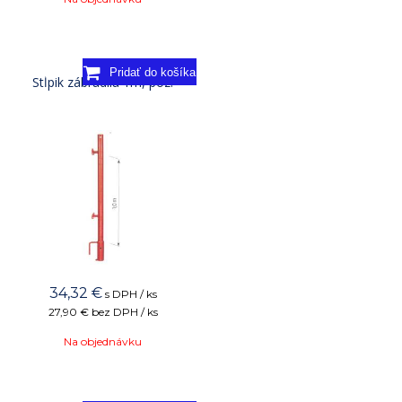
Stĺpik zábradlia 1m, poz.
34,32
€
s DPH / ks
27,90 €
bez DPH / ks
Na objednávku