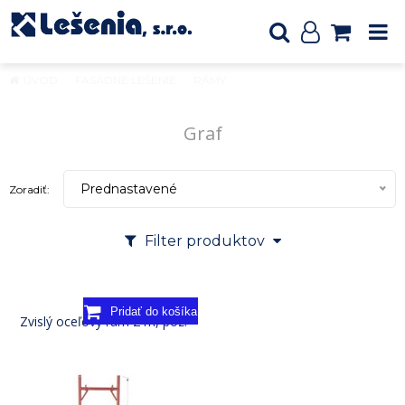
ÚVOD
FASÁDNE LEŠENIE
RÁMY
Graf
Graf
Prednastavené
Zoradiť:
Filter produktov
Zvislý oceľový rám 2 m, poz.