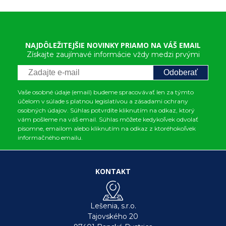
NAJDÔLEŽITEJŠIE NOVINKY PRIAMO NA VÁŠ EMAIL
Získajte zaujímavé informácie vždy medzi prvými
Odoberať
Vaše osobné údaje (email) budeme spracovávať len za týmto
účelom v súlade s platnou legislatívou a zásadami ochrany
osobných údajov. Súhlas potvrdíte kliknutím na odkaz, ktorý
vám pošleme na váš email. Súhlas môžete kedykoľvek odvolať
písomne, emailom alebo kliknutím na odkaz z ktoréhokoľvek
informačného emailu.
KONTAKT
Lešenia, s.r.o.
Tajovského 20