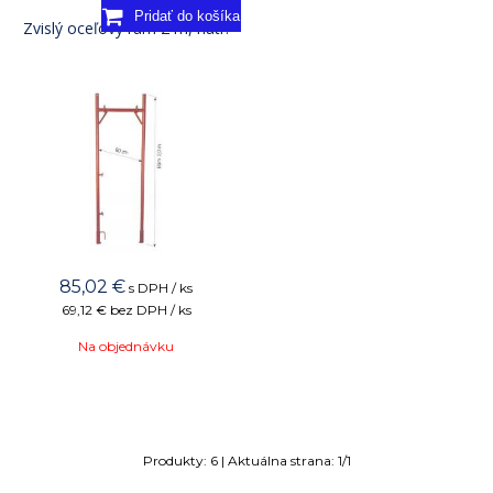
Zvislý oceľový rám 2 m, natr.
85,02
€
s DPH / ks
69,12 €
bez DPH / ks
Na objednávku
Produkty:
6
| Aktuálna strana:
1
/
1