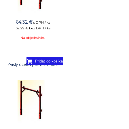
64,32
€
s DPH / ks
52,29 €
bez DPH / ks
Na objednávku
Zvislý oceľový rám 1m poz.