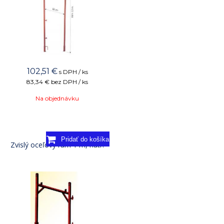
102,51
€
s DPH / ks
83,34 €
bez DPH / ks
Na objednávku
Zvislý oceľový rám 1 m, natr.