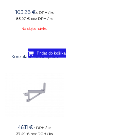
103,28
€
s DPH / ks
83,97 €
bez DPH / ks
Na objednávku
Konzola oceľová 0,36m
46,11
€
s DPH / ks
37,49 €
bez DPH / ks