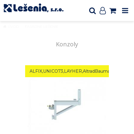
ÚVOD
FASÁDNE LEŠENIE
Konzoly
Konzoly
ALFIX,UNICO73,LAYHER,AltradBauman-rozmer. 