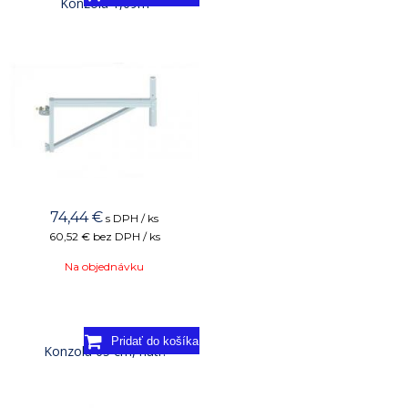
Konzola 1,09m
74,44
€
s DPH / ks
60,52 €
bez DPH / ks
Na objednávku
Konzola 65 cm, natr.