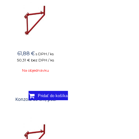
61,88
€
s DPH / ks
50,31 €
bez DPH / ks
Na objednávku
Konzola 65 cm, poz.