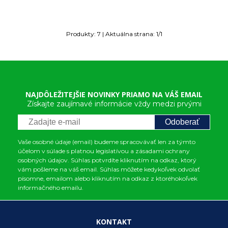
Produkty:
7
| Aktuálna strana:
1
/
1
NAJDÔLEŽITEJŠIE NOVINKY PRIAMO NA VÁŠ EMAIL
Získajte zaujímavé informácie vždy medzi prvými
Odoberať
Vaše osobné údaje (email) budeme spracovávať len za týmto
účelom v súlade s platnou legislatívou a zásadami ochrany
osobných údajov. Súhlas potvrdíte kliknutím na odkaz, ktorý
vám pošleme na váš email. Súhlas môžete kedykoľvek odvolať
písomne, emailom alebo kliknutím na odkaz z ktoréhokoľvek
informačného emailu.
KONTAKT