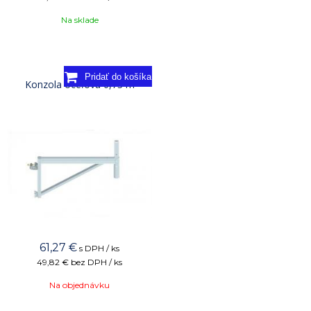
Na sklade
Konzola oceľová 0,73 m
61,27
€
s DPH / ks
49,82 €
bez DPH / ks
Na objednávku