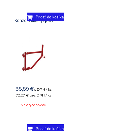
Konzola kladky, poz.
88,89
€
s DPH / ks
72,27 €
bez DPH / ks
Na objednávku