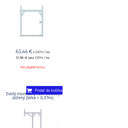
63,44
€
s DPH / ks
51,58 €
bez DPH / ks
Na objednávku
Zvislý montážny rám oceľový
zúžený (šírka = 0,37m)