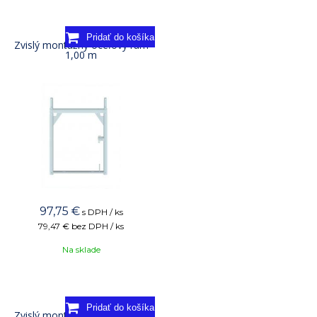
Zvislý montážny oceľový rám
1,00 m
97,75
€
s DPH / ks
79,47 €
bez DPH / ks
Na sklade
Zvislý montážny oceľový rám