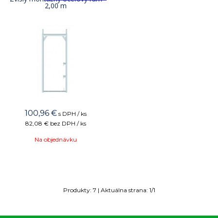
2,00 m
100,96
€
s DPH / ks
82,08 €
bez DPH / ks
Na objednávku
Produkty:
7
| Aktuálna strana:
1
/
1