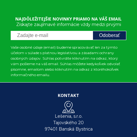
NAJDÔLEŽITEJŠIE NOVINKY PRIAMO NA VÁŠ EMAIL
Získajte zaujímavé informácie vždy medzi prvými
Odoberať
Vaše osobné údaje (email) budeme spracovávať len za týmto
účelom v súlade s platnou legislatívou a zásadami ochrany
osobných údajov. Súhlas potvrdíte kliknutím na odkaz, ktorý
vám pošleme na váš email. Súhlas môžete kedykoľvek odvolať
písomne, emailom alebo kliknutím na odkaz z ktoréhokoľvek
informačného emailu.
KONTAKT
Lešenia, s.r.o.
Tajovského 20
97401 Banská Bystrica