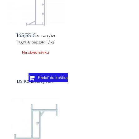
145,35
€
s DPH / ks
118,17 €
bez DPH / ks
Na objednávku
DS Konzolový rám