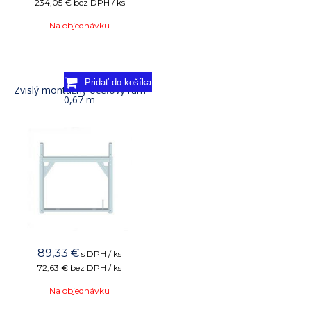
234,05 €
bez DPH / ks
Na objednávku
Zvislý montážny oceľový rám
0,67 m
89,33
€
s DPH / ks
72,63 €
bez DPH / ks
Na objednávku