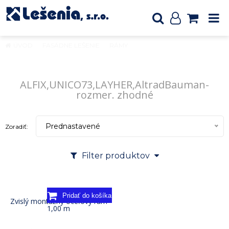
ÚVOD
FASÁDNE LEŠENIE
RÁMY
ALFIX,UNICO73,LAYHER,AltradBauman-rozmer. zhodné
ALFIX,UNICO73,LAYHER,AltradBauman-
rozmer. zhodné
Prednastavené
Zoradiť:
Filter produktov
Zvislý montážny oceľový rám
1,00 m