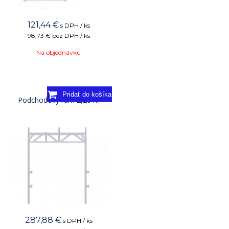
121,44
€
s DPH / ks
98,73 €
bez DPH / ks
Na objednávku
Podchodový rám 2,20 m
287,88
€
s DPH / ks