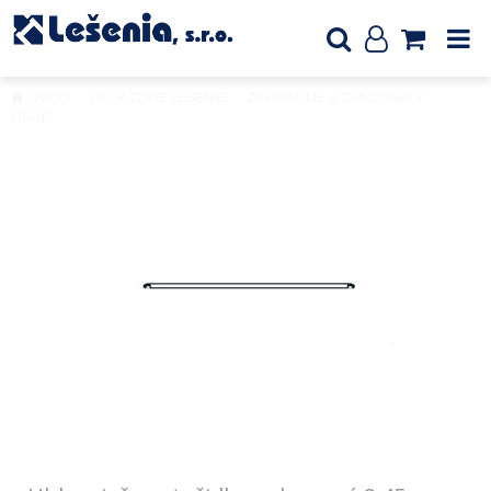
ÚVOD
POJAZDNÉ LEŠENIE
ZÁBRADLIE A DIAGONÁLY
GRAF
Uhlopriečne stužidlo vodorovné 2,45m, natr.