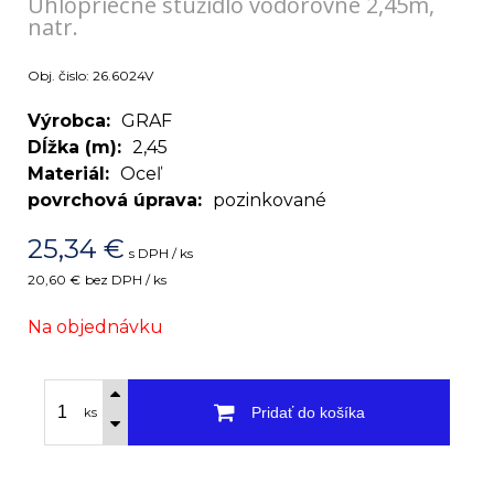
Uhlopriečne stužidlo vodorovné 2,45m,
natr.
Obj. čislo:
26.6024V
Výrobca
GRAF
Dĺžka (m)
2,45
Materiál
Oceľ
povrchová úprava
pozinkované
25,34
€
s DPH / ks
20,60 €
bez DPH / ks
Na objednávku
Pridať do košíka
ks