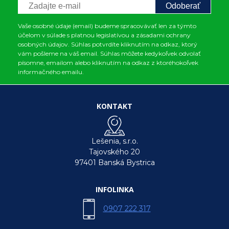
Odoberať
Vaše osobné údaje (email) budeme spracovávať len za týmto
účelom v súlade s platnou legislatívou a zásadami ochrany
osobných údajov. Súhlas potvrdíte kliknutím na odkaz, ktorý
vám pošleme na váš email. Súhlas môžete kedykoľvek odvolať
písomne, emailom alebo kliknutím na odkaz z ktoréhokoľvek
informačného emailu.
KONTAKT
Lešenia, s.r.o.
Tajovského 20
97401 Banská Bystrica
INFOLINKA
0907 222 317