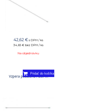
42,62
€
s DPH / ks
34,65 €
bez DPH / ks
Na objednávku
Vzpera pozdĺžna ALUFIX