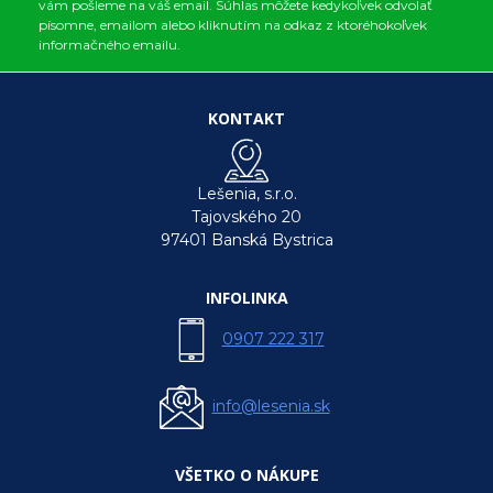
vám pošleme na váš email. Súhlas môžete kedykoľvek odvolať
písomne, emailom alebo kliknutím na odkaz z ktoréhokoľvek
informačného emailu.
KONTAKT
Lešenia, s.r.o.
Tajovského 20
97401 Banská Bystrica
INFOLINKA
0907 222 317
info@lesenia.sk
VŠETKO O NÁKUPE