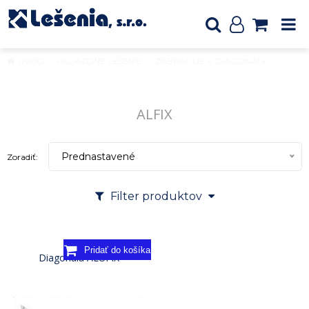
ÚVOD
POJAZDNÉ LEŠENIE
ZÁBRADLIE A DIAGONÁLY
ALFIX
ALFIX
Prednastavené
Zoradiť:
Filter produktov
Diagonála ALUFIX