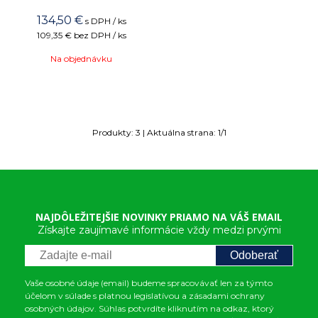
134,50
€
s DPH / ks
109,35 €
bez DPH / ks
Na objednávku
Produkty:
3
| Aktuálna strana:
1
/
1
NAJDÔLEŽITEJŠIE NOVINKY PRIAMO NA VÁŠ EMAIL
Získajte zaujímavé informácie vždy medzi prvými
Odoberať
Vaše osobné údaje (email) budeme spracovávať len za týmto
účelom v súlade s platnou legislatívou a zásadami ochrany
osobných údajov. Súhlas potvrdíte kliknutím na odkaz, ktorý