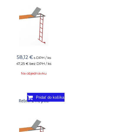
58,12
€
s DPH / ks
47,25 €
bez DPH / ks
Na objednávku
Rebrík 2 m, poz.