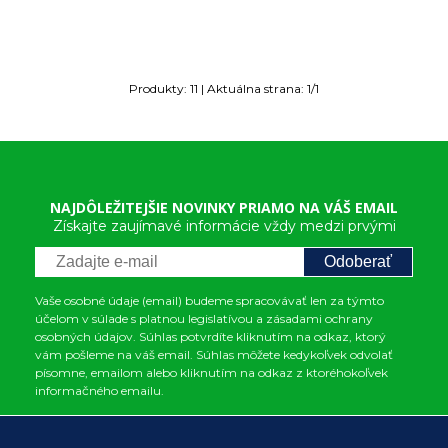
Produkty:
11
| Aktuálna strana:
1
/
1
NAJDÔLEŽITEJŠIE NOVINKY PRIAMO NA VÁŠ EMAIL
Získajte zaujímavé informácie vždy medzi prvými
Odoberať
Vaše osobné údaje (email) budeme spracovávať len za týmto
účelom v súlade s platnou legislatívou a zásadami ochrany
osobných údajov. Súhlas potvrdíte kliknutím na odkaz, ktorý
vám pošleme na váš email. Súhlas môžete kedykoľvek odvolať
písomne, emailom alebo kliknutím na odkaz z ktoréhokoľvek
informačného emailu.