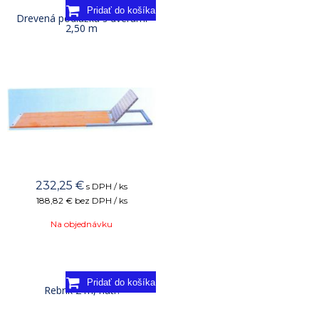
Drevená podlážka s dverami
2,50 m
232,25
€
s DPH / ks
188,82 €
bez DPH / ks
Na objednávku
Rebrík 2 m, natr.