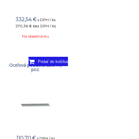
332,54
€
s DPH / ks
270,36 €
bez DPH / ks
Na objednávku
Oceľová podlážka 2,50 m,
poz.
110,70
€
s DPH / ks