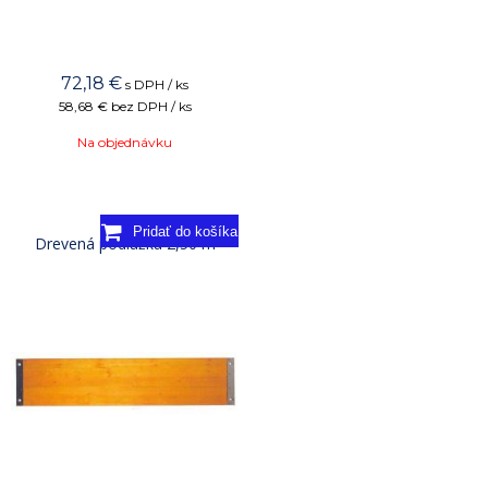
72,18
€
s DPH / ks
58,68 €
bez DPH / ks
Na objednávku
Drevená podlážka 2,50 m