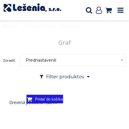
ÚVOD
FASÁDNE LEŠENIE
PODLÁŽKY
Graf
Graf
Prednastavené
Zoradiť:
Filter produktov
Drevená podlážka 1,25 m