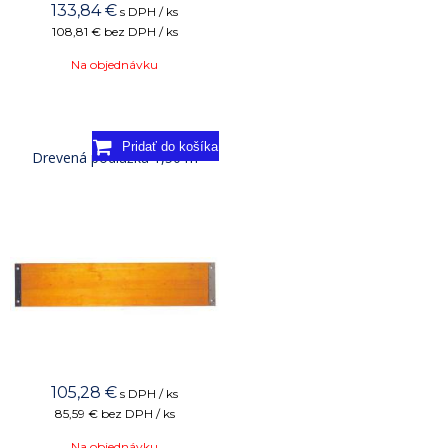
133,84
€
s DPH / ks
108,81 €
bez DPH / ks
Na objednávku
Drevená podlážka 1,50 m
105,28
€
s DPH / ks
85,59 €
bez DPH / ks
Na objednávku