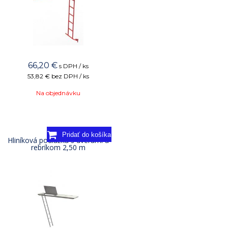
66,20
€
s DPH / ks
53,82 €
bez DPH / ks
Na objednávku
Hliníková podlážka s dverami a
rebríkom 2,50 m