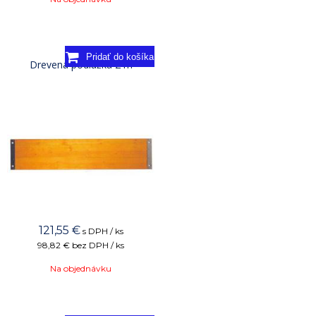
Drevená podlážka 2 m
121,55
€
s DPH / ks
98,82 €
bez DPH / ks
Na objednávku