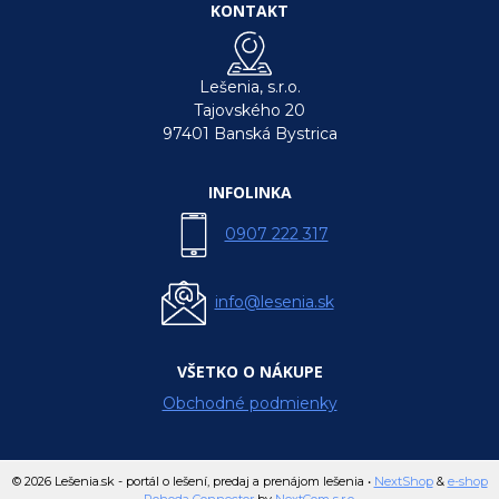
KONTAKT
Lešenia, s.r.o.
Tajovského 20
97401 Banská Bystrica
INFOLINKA
0907 222 317
info@lesenia.sk
VŠETKO O NÁKUPE
Obchodné podmienky
© 2026 Lešenia.sk - portál o lešení, predaj a prenájom lešenia •
NextShop
&
e-shop