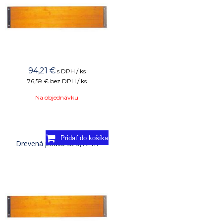
94,21
€
s DPH / ks
76,59 €
bez DPH / ks
Na objednávku
Drevená podlážka 0,72 m