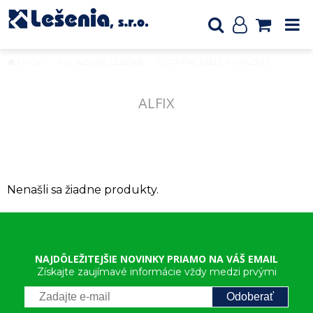
ÚVOD
POJAZDNÉ LEŠENIE
OSTATNÉ DIELY POJAZDU
ALFIX
ALFIX
Nenašli sa žiadne produkty.
NAJDÔLEŽITEJŠIE NOVINKY PRIAMO NA VÁŠ EMAIL
Získajte zaujímavé informácie vždy medzi prvými
Odoberať