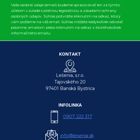
Vaše osobné údaje (email) budeme spracovávať len za týmto
účelom v súlade s platnou legislatívou a zásadami ochrany
osobných údajov. Súhlas potvrdíte kliknutím na odkaz, ktorý
vám pošleme na váš email. Súhlas môžete kedykoľvek odvolať
písomne, emailom alebo kliknutím na odkaz z ktoréhokoľvek
informačného emailu.
KONTAKT
Lešenia, s.r.o.
Tajovského 20
97401 Banská Bystrica
INFOLINKA
0907 222 317
info@lesenia.sk