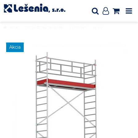
ÚVOD
POJAZDNÉ LEŠENIE
ZOSTAVY
ALFIX
Pojazdné
hliníkové lešenie ALUFIX 5008
Akcia