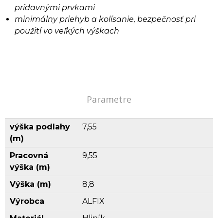
prídavnými prvkami
minimálny priehyb a kolísanie, bezpečnosť pri
použití vo veľkých výškach
Parametre
výška podlahy
7,55
(m)
Pracovná
9,55
výška (m)
Výška (m)
8,8
Výrobca
ALFIX