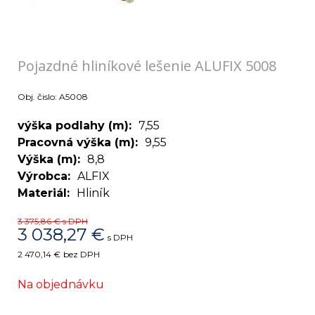
Pojazdné hliníkové lešenie ALUFIX 5008
Obj. čislo:
A5008
výška podlahy (m)
7,55
Pracovná výška (m)
9,55
Výška (m)
8,8
Výrobca
ALFIX
Materiál
Hliník
3 375,86 €
s DPH
3 038,27
€
s DPH
2 470,14 €
bez DPH
Na objednávku