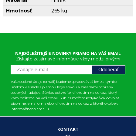
Materiál
Hliník
Hmotnosť
265 kg
NAJDÔLEŽITEJŠIE NOVINKY PRIAMO NA VÁŠ EMAIL
Získajte zaujímavé informácie vždy medzi prvými
Odoberať
Vaše osobné údaje (email) budeme spracovávať len za týmto
účelom v súlade s platnou legislatívou a zásadami ochrany
osobných údajov. Súhlas potvrdíte kliknutím na odkaz, ktorý
vám pošleme na váš email. Súhlas môžete kedykoľvek odvolať
písomne, emailom alebo kliknutím na odkaz z ktoréhokoľvek
informačného emailu.
KONTAKT