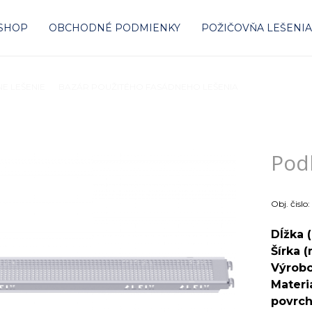
-SHOP
OBCHODNÉ PODMIENKY
POŽIČOVŇA LEŠENI
E LEŠENIE
BAZÁR POUŽITÉHO FASÁDNEHO LEŠENIA
Podlaha oceľo
Pod
Obj. čislo:
Dĺžka 
Šírka 
Výrob
Materi
povrch