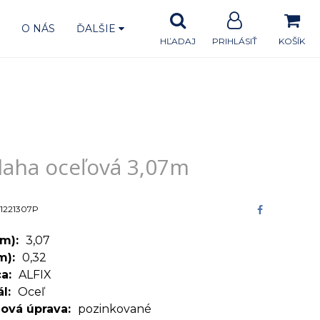
A
O NÁS
ĎALŠIE
HĽADAJ
PRIHLÁSIŤ
KOŠÍK
vá 3,07m
laha oceľová 3,07m
1221307P
(m)
3,07
(m)
0,32
ca
ALFIX
ál
Oceľ
ová úprava
pozinkované