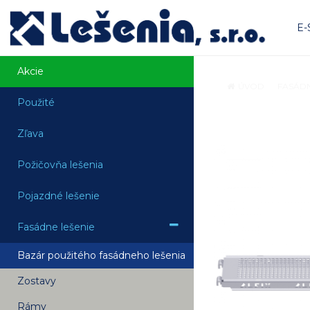
E
Akcie
ÚVOD
FASÁDN
Použité
Zľava
Požičovňa lešenia
Pojazdné lešenie
Fasádne lešenie
Bazár použitého fasádneho lešenia
Zostavy
Rámy