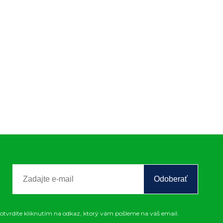
Odoberať
otvrdíte kliknutím na odkaz, ktorý vám pošleme na váš email.