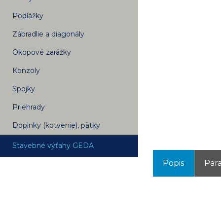
Podlážky
Zábradlie a diagonály
Okopové zarážky
Konzoly
Spojky
Priehrady
Doplnky (kotvenie), pätky
Stavebné výťahy GEDA
Popis
Par