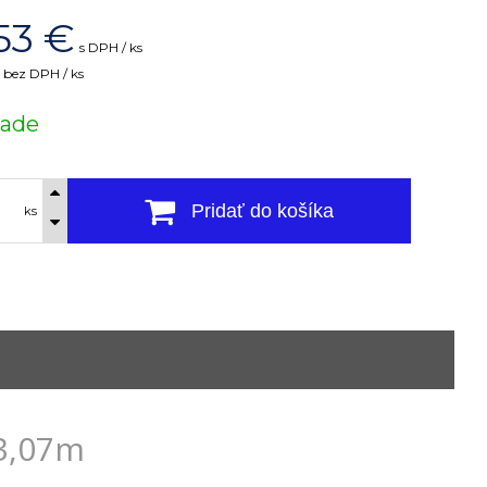
53
€
s DPH / ks
bez DPH / ks
lade
Pridať do košíka
ks
 3,07m