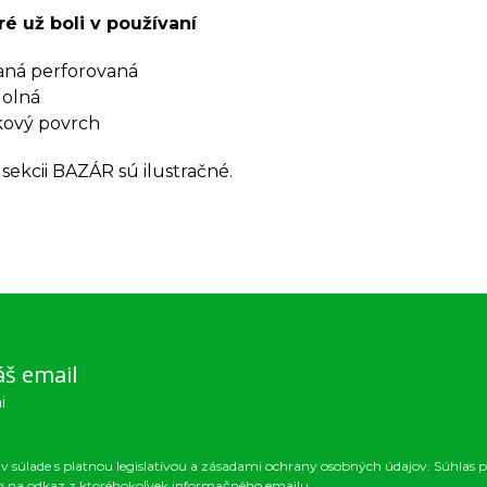
oré už boli v používaní
aná perforovaná
dolná
kový povrch
 sekcii BAZÁR sú ilustračné.
áš email
i
 súlade s platnou legislatívou a zásadami ochrany osobných údajov. Súhlas p
m na odkaz z ktoréhokoľvek informačného emailu.