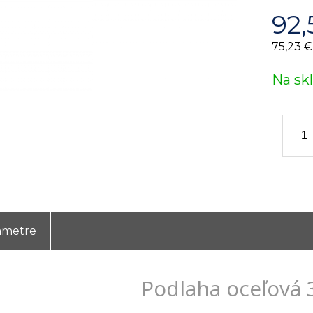
92,
75,23 €
Na sk
ametre
Podlaha oceľová