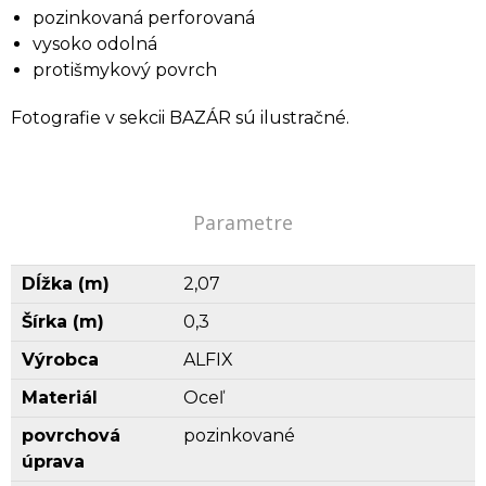
pozinkovaná perforovaná
vysoko odolná
protišmykový povrch
Fotografie v sekcii BAZÁR sú ilustračné.
Parametre
Dĺžka (m)
2,07
Šírka (m)
0,3
Výrobca
ALFIX
Materiál
Oceľ
povrchová
pozinkované
úprava