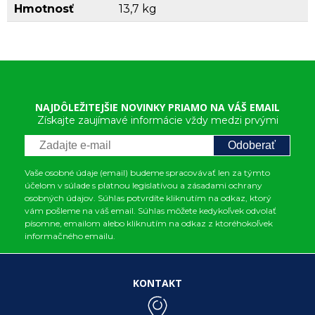
Hmotnosť
13,7 kg
NAJDÔLEŽITEJŠIE NOVINKY PRIAMO NA VÁŠ EMAIL
Získajte zaujímavé informácie vždy medzi prvými
Odoberať
Vaše osobné údaje (email) budeme spracovávať len za týmto
účelom v súlade s platnou legislatívou a zásadami ochrany
osobných údajov. Súhlas potvrdíte kliknutím na odkaz, ktorý
vám pošleme na váš email. Súhlas môžete kedykoľvek odvolať
písomne, emailom alebo kliknutím na odkaz z ktoréhokoľvek
informačného emailu.
KONTAKT