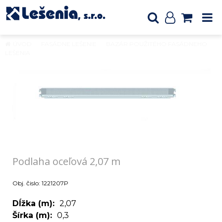
ÚVOD
FASÁDNE LEŠENIE
BAZÁR POUŽITÉHO FASÁDNEHO
LEŠENIA
Podlaha oceľová 2,07 m
Podlaha oceľová 2,07 m
Obj. čislo:
1221207P
Dĺžka (m)
2,07
Šírka (m)
0,3