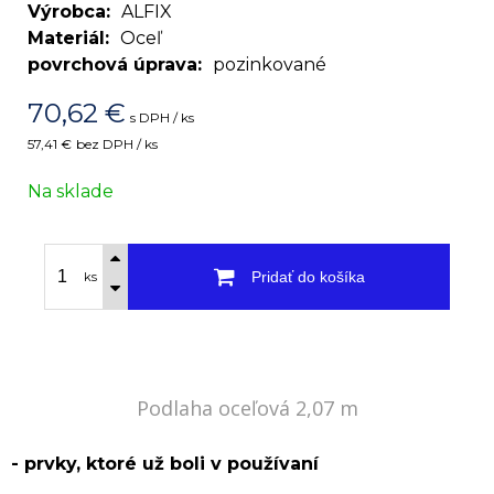
Výrobca
ALFIX
Materiál
Oceľ
povrchová úprava
pozinkované
70,62
€
s DPH / ks
57,41 €
bez DPH / ks
Na sklade
Pridať do košíka
ks
Podlaha oceľová 2,07 m
- prvky, ktoré už boli v používaní