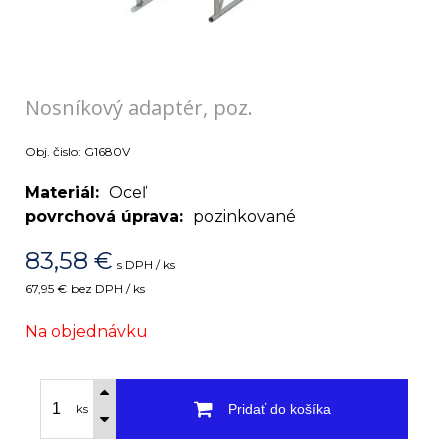
Nosníkový adaptér, poz.
Obj. čislo:
G1680V
Materiál
Oceľ
povrchová úprava
pozinkované
83,58
€
s DPH / ks
67,95 €
bez DPH / ks
Na objednávku
Pridať do košíka
ks