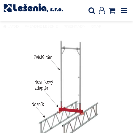
ÚVOD
FASÁDNE LEŠENIE
PRIEHRADY
GRAF
Nosníkový
adaptér, poz.