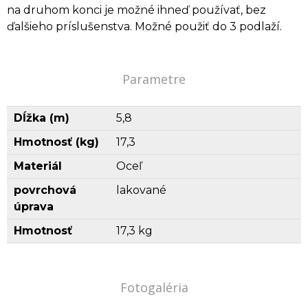
na druhom konci je možné ihneď používať, bez
ďalšieho príslušenstva. Možné použiť do 3 podlaží.
Parametre
Dĺžka (m)
5,8
Hmotnosť (kg)
17,3
Materiál
Oceľ
povrchová
lakované
úprava
Hmotnosť
17,3 kg
Fotogaléria