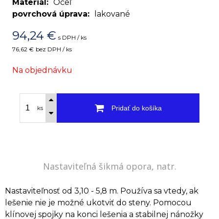
Materiál
Oceľ
povrchová úprava
lakované
94,24
€
s DPH / ks
76,62 €
bez DPH / ks
Na objednávku
Pridať do košíka
ks
Nastaviteľná šikmá opora, natr.
Nastaviteľnosť od 3,10 - 5,8 m. Používa sa vtedy, ak
lešenie nie je možné ukotviť do steny. Pomocou
klínovej spojky na konci lešenia a stabilnej nánožky