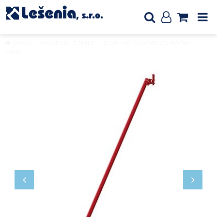
ÚVOD
FASÁDNE LEŠENIE
DOPLNKY (KOTVENIE), PÄTKY
GRAF
Nastaviteľná šikmá opora, natr.