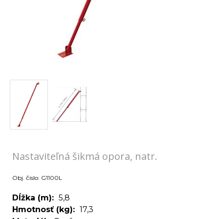
Nastaviteľná šikmá opora, natr.
Obj. čislo:
G1100L
Dĺžka (m)
5,8
Hmotnosť (kg)
17,3