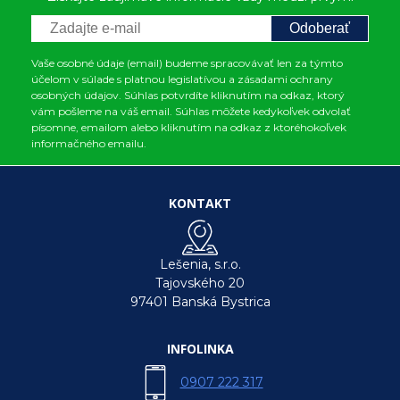
Odoberať
Vaše osobné údaje (email) budeme spracovávať len za týmto
účelom v súlade s platnou legislatívou a zásadami ochrany
osobných údajov. Súhlas potvrdíte kliknutím na odkaz, ktorý
vám pošleme na váš email. Súhlas môžete kedykoľvek odvolať
písomne, emailom alebo kliknutím na odkaz z ktoréhokoľvek
informačného emailu.
KONTAKT
Lešenia, s.r.o.
Tajovského 20
97401 Banská Bystrica
INFOLINKA
0907 222 317