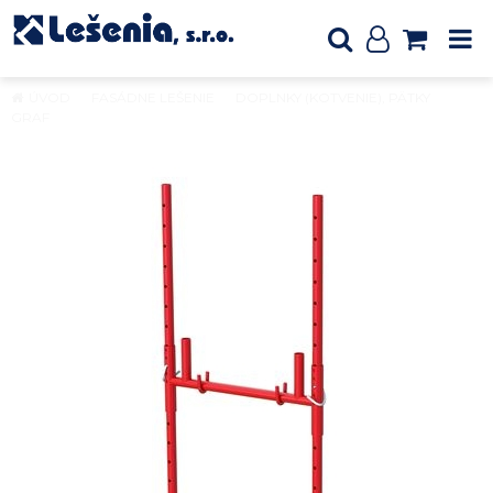
ÚVOD
FASÁDNE LEŠENIE
DOPLNKY (KOTVENIE), PÄTKY
GRAF
Nastaviteľná noha rámu 2 m, poz.