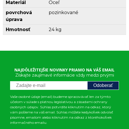
Materiál
Oceľ
povrchová
pozinkované
úprava
Hmotnosť
24 kg
NAJDÔLEŽITEJŠIE NOVINKY PRIAMO NA VÁŠ EMAIL
Získajte zaujímavé informácie vždy medzi prvými
Odoberať
Vaše osobné údaje (email) budeme spracovávať len za týmto
účelom v súlade s platnou legislatívou a zásadami ochrany
osobných údajov. Súhlas potvrdíte kliknutím na odkaz, ktorý
vám pošleme na váš email. Súhlas môžete kedykoľvek odvolať
písomne, emailom alebo kliknutím na odkaz z ktoréhokoľvek
informačného emailu.