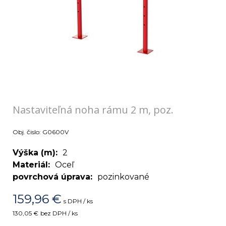
Nastaviteľná noha rámu 2 m, poz.
Obj. čislo:
G0600V
Výška (m)
2
Materiál
Oceľ
povrchová úprava
pozinkované
159,96
€
s DPH / ks
130,05 €
bez DPH / ks