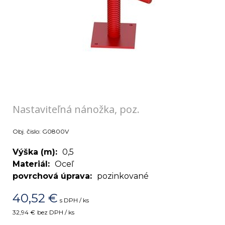
Nastaviteľná nánožka, poz.
Obj. čislo:
G0800V
Výška (m)
0,5
Materiál
Oceľ
povrchová úprava
pozinkované
40,52
€
s DPH / ks
32,94 €
bez DPH / ks