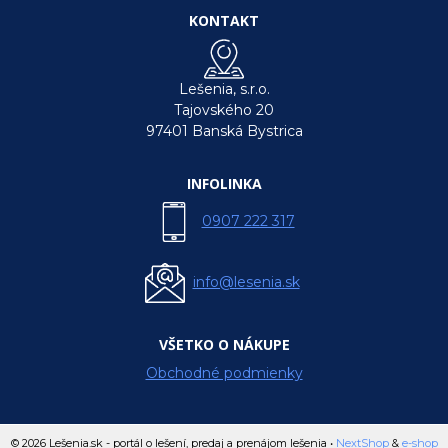
KONTAKT
Lešenia, s.r.o.
Tajovského 20
97401 Banská Bystrica
INFOLINKA
0907 222 317
info@lesenia.sk
VŠETKO O NÁKUPE
Obchodné podmienky
© 2026 Lešenia.sk - portál o lešení, predaj a prenájom lešenia •
NextShop
&
e-shop