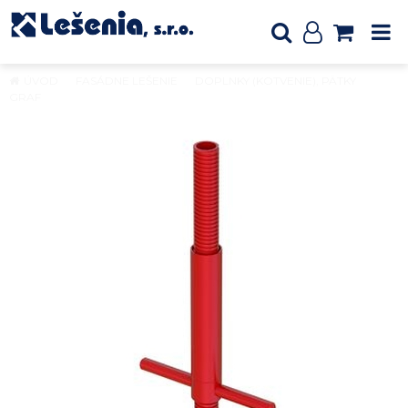
ÚVOD
FASÁDNE LEŠENIE
DOPLNKY (KOTVENIE), PÄTKY
GRAF
Nastaviteľná nánožka, poz.