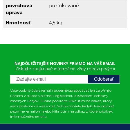
povrchová
pozinkované
úprava
Hmotnosť
4,5 kg
NAJDÔLEŽITEJŠIE NOVINKY PRIAMO NA VÁŠ EMAIL
Získajte zaujímavé informácie vždy medzi prvými
Odoberať
Vaše osobné údaje (email) budeme spracovávať len za týmto
účelom v súlade s platnou legislatívou a zásadami ochrany
osobných údajov. Súhlas potvrdíte kliknutím na odkaz, ktorý
vám pošleme na váš email. Súhlas môžete kedykoľvek odvolať
písomne, emailom alebo kliknutím na odkaz z ktoréhokoľvek
informačného emailu.