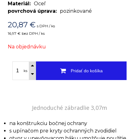
Materiál
Oceľ
povrchová úprava
pozinkované
20,87
€
s DPH / ks
16,97 €
bez DPH / ks
Na objednávku
Pridať do košíka
ks
Jednoduché zábradlie 3,07m
na konštrukciu bočnej ochrany
s upínačom pre kryty ochranných zvodidiel
otvor v upevňovacom háku umožňuje použitie