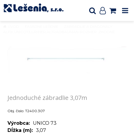
ÚVOD
FASÁDNE LEŠENIE
ZÁBRADLIE A DIAGONÁLY
ALFIX,UNICO73,LAYHER,ALTRADBAUMAN-ROZMER. ZHODNÉ
Jednoduché zábradlie 3,07m
Jednoduché zábradlie 3,07m
Obj. čislo:
T2400.307
Výrobca
UNICO 73
Dĺžka (m)
3,07