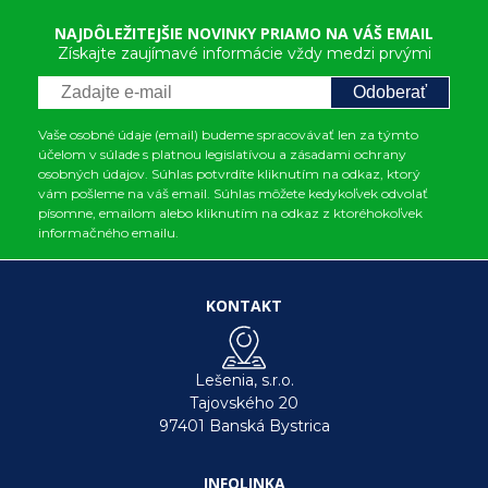
NAJDÔLEŽITEJŠIE NOVINKY PRIAMO NA VÁŠ EMAIL
Získajte zaujímavé informácie vždy medzi prvými
Odoberať
Vaše osobné údaje (email) budeme spracovávať len za týmto
účelom v súlade s platnou legislatívou a zásadami ochrany
osobných údajov. Súhlas potvrdíte kliknutím na odkaz, ktorý
vám pošleme na váš email. Súhlas môžete kedykoľvek odvolať
písomne, emailom alebo kliknutím na odkaz z ktoréhokoľvek
informačného emailu.
KONTAKT
Lešenia, s.r.o.
Tajovského 20
97401 Banská Bystrica
INFOLINKA