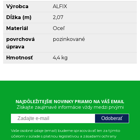
Výrobca
ALFIX
Dĺžka (m)
2,07
Materiál
Oceľ
povrchová
pozinkované
úprava
Hmotnosť
4,4 kg
NAJDÔLEŽITEJŠIE NOVINKY PRIAMO NA VÁŠ EMAIL
Získajte zaujímavé informácie vždy medzi prvými
Odoberať
Vaše osobné údaje (email) budeme spracovávať len za týmto
účelom v súlade s platnou legislatívou a zásadami ochrany