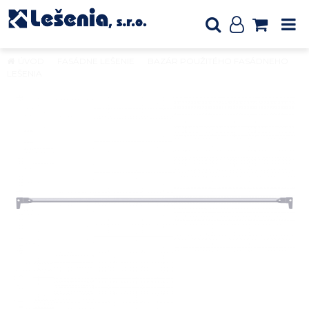
ÚVOD
FASÁDNE LEŠENIE
BAZÁR POUŽITÉHO FASÁDNEHO
LEŠENIA
Jednoduché zábradlie 2,07m