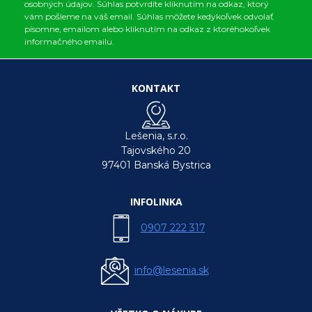
osobných údajov. Súhlas potvrdíte kliknutím na odkaz, ktorý
vám pošleme na váš email. Súhlas môžete kedykoľvek odvolať
písomne, emailom alebo kliknutím na odkaz z ktoréhokoľvek
informačného emailu.
KONTAKT
Lešenia, s.r.o.
Tajovského 20
97401 Banská Bystrica
INFOLINKA
0907 222 317
info@lesenia.sk