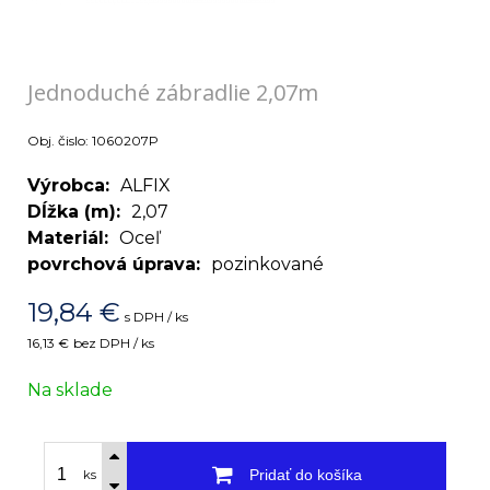
Jednoduché zábradlie 2,07m
Obj. čislo:
1060207P
Výrobca
ALFIX
Dĺžka (m)
2,07
Materiál
Oceľ
povrchová úprava
pozinkované
19,84
€
s DPH / ks
16,13 €
bez DPH / ks
Na sklade
Pridať do košíka
ks