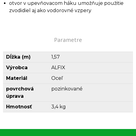
otvor v upevňovacom háku umožňuje použitie
zvodidiel aj ako vodorovné vzpery
Parametre
Dĺžka (m)
1,57
Výrobca
ALFIX
Materiál
Oceľ
povrchová
pozinkované
úprava
Hmotnosť
3,4 kg