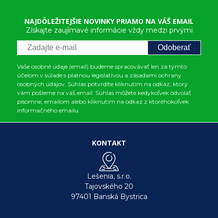
NAJDÔLEŽITEJŠIE NOVINKY PRIAMO NA VÁŠ EMAIL
Získajte zaujímavé informácie vždy medzi prvými
Odoberať
Vaše osobné údaje (email) budeme spracovávať len za týmto
účelom v súlade s platnou legislatívou a zásadami ochrany
osobných údajov. Súhlas potvrdíte kliknutím na odkaz, ktorý
vám pošleme na váš email. Súhlas môžete kedykoľvek odvolať
písomne, emailom alebo kliknutím na odkaz z ktoréhokoľvek
informačného emailu.
KONTAKT
Lešenia, s.r.o.
Tajovského 20
97401 Banská Bystrica