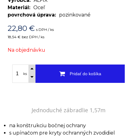
Výrobca
ALFIX
Materiál
Oceľ
povrchová úprava
pozinkované
22,80
€
s DPH / ks
18,54 €
bez DPH / ks
Na objednávku
Pridať do košíka
ks
Jednoduché zábradlie 1,57m
na konštrukciu bočnej ochrany
s upínačom pre kryty ochranných zvodidiel