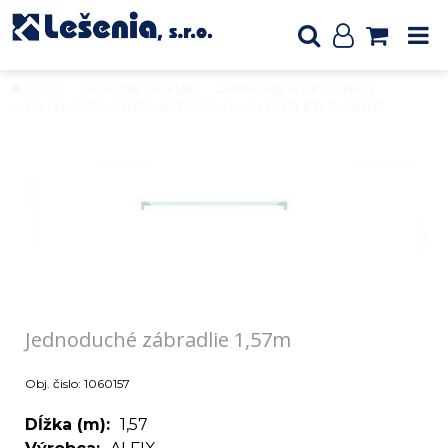
ÚVOD
FASÁDNE LEŠENIE
ZÁBRADLIE A DIAGONÁLY
ALFIX,UNICO73,LAYHER,ALTRADBAUMAN-ROZMER. ZHODNÉ
Jednoduché zábradlie 1,57m
Jednoduché zábradlie 1,57m
Obj. čislo:
1060157
Dĺžka (m)
1,57