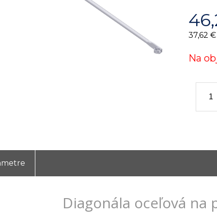
46,
37,62 €
Na ob
ametre
Diagonála oceľová na 