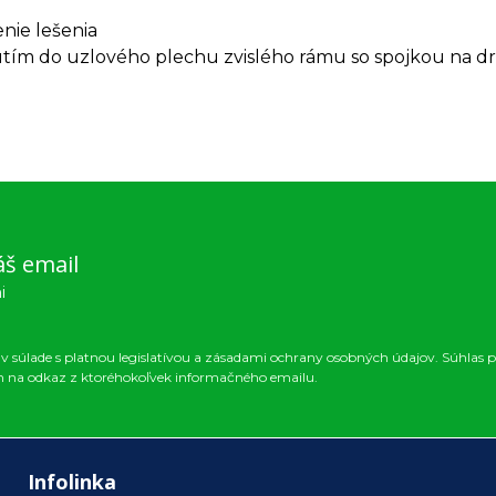
nie lešenia
tím do uzlového plechu zvislého rámu so spojkou na dr
áš email
i
 súlade s platnou legislatívou a zásadami ochrany osobných údajov. Súhlas p
m na odkaz z ktoréhokoľvek informačného emailu.
Infolinka