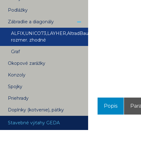
Podlážky
Zábradlie a diagonály
ALFIX,UNICO73,LAYHER,AltradBauman-
rozmer. zhodné
Graf
Okopové zarážky
Konzoly
Spojky
Priehrady
Popis
Par
Doplnky (kotvenie), pätky
Stavebné výťahy GEDA