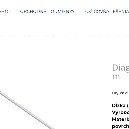
-SHOP
OBCHODNÉ PODMIENKY
POŽIČOVŇA LEŠENI
E LEŠENIE
ZÁBRADLIE A DIAGONÁLY
ALFIX,UNICO73,LAYHER,AL
Diag
m
Obj. čislo:
Dĺžka 
Výrob
Materi
povrch