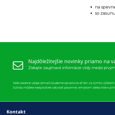
na spevne
so zasunu
Najdôležitejšie novinky priamo na v
Získajte zaujímavé informácie vždy medzi prvým
Vaše osobné údaje (email) budeme spracovávať len za týmto účelom v
Súhlas môžete kedykoľvek odvolať písomne, emailom alebo kliknutí
Kontakt