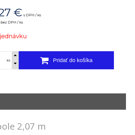
27
€
s DPH / ks
bez DPH / ks
jednávku
Pridať do košíka
ks
pole 2,07 m