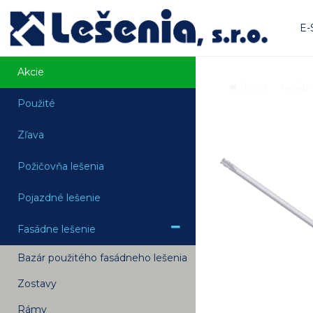
E
Akcie
ÚVOD
FASÁDN
Použité
Zľava
Požičovňa lešenia
Pojazdné lešenie
Fasádne lešenie
Bazár použitého fasádneho lešenia
Zostavy
Rámy