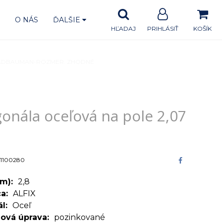
A
O NÁS
ĎALŠIE
HĽADAJ
PRIHLÁSIŤ
KOŠÍK
TRADBAUMAN-ROZMER. ZHODNÉ
Diagonála oceľová na pole 2,07 m
onála oceľová na pole 2,07
1100280
(m)
2,8
ca
ALFIX
ál
Oceľ
ová úprava
pozinkované