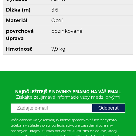
Dĺžka (m)
3,6
Materiál
Oceľ
povrchová
pozinkované
úprava
Hmotnosť
7,9 kg
NAJDÔLEŽITEJŠIE NOVINKY PRIAMO NA VÁŠ EMAIL
Získajte zaujímavé informácie vždy medzi prvými
Odoberať
Vaše osobné údaje (email) budeme spracovávať len za týmto
účelom v súlade s platnou legislatívou a zásadami ochrany
osobných údajov. Súhlas potvrdíte kliknutím na odkaz, ktorý