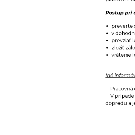
Postup pri
preverte s
v dohodnu
prevziať 
zložiť zá
vrátenie 
Iné informác
Pracovná dob
V prípade z
dopredu a j