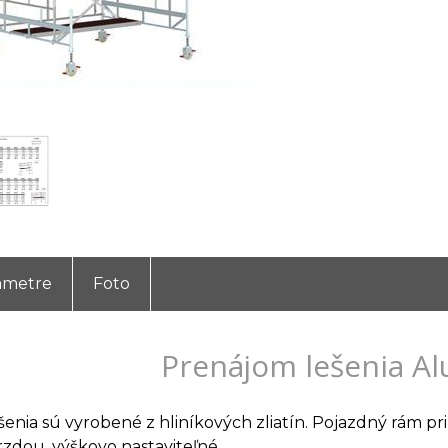
ametre
Foto
Prenájom lešenia Al
enia sú vyrobené z hliníkových zliatín. Pojazdný rám pri 
rzdou, výškovo nastaviteľné.