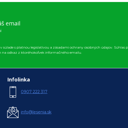
áš email
i
 súlade s platnou legislatívou a zásadami ochrany osobných údajov. Súhlas p
m na odkaz z ktoréhokoľvek informačného emailu.
Infolinka
0907 222 317
info@lesenia.sk