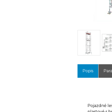
Popis
Par
Pojazdné leš
plastové s b