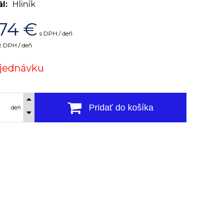
ál
Hliník
74
€
s DPH / deň
z DPH / deň
jednávku
Pridať do košíka
deň