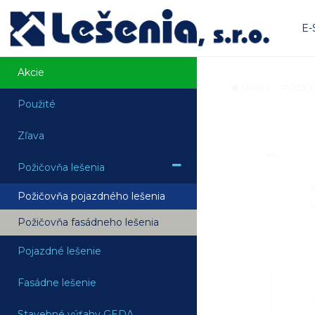
E
Akcie
ÚVOD
POŽIČO
Použité
Zľava
Požičovňa lešenia
Požičovňa pojazdného lešenia
Požičovňa fasádneho lešenia
Pojazdné lešenie
Fasádne lešenie
Stavebné výťahy GEDA