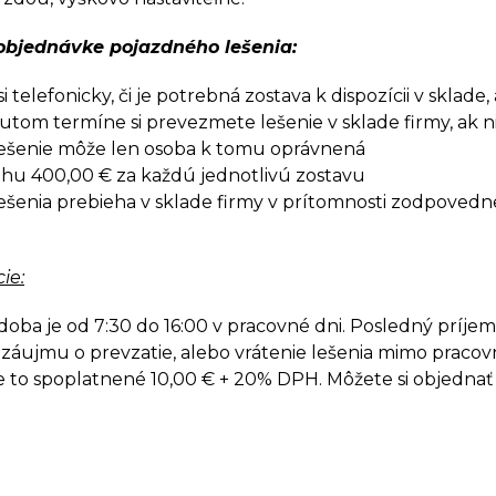
 objednávke pojazdného lešenia:
i telefonicky, či je potrebná zostava k dispozícii v sklade
tom termíne si prevezmete lešenie v sklade firmy, ak 
lešenie môže len osoba k tomu oprávnená
lohu 400,00 € za každú jednotlivú zostavu
lešenia prebieha v sklade firmy v prítomnosti zodpovedn
ie:
a je od 7:30 do 16:00 v pracovné dni. Posledný príjem a 
áujmu o prevzatie, alebo vrátenie lešenia mimo pracov
e to spoplatnené 10,00 € + 20% DPH. Môžete si objednať 