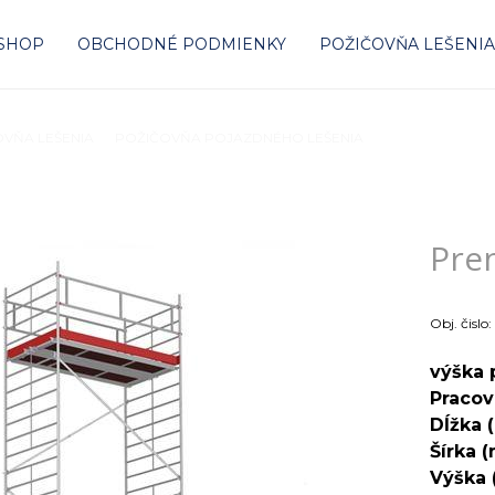
-SHOP
OBCHODNÉ PODMIENKY
POŽIČOVŇA LEŠENI
VŇA LEŠENIA
POŽIČOVŇA POJAZDNÉHO LEŠENIA
Prenájom lešenia
Pren
Obj. čislo:
výška 
Pracov
Dĺžka 
Šírka 
Výška 