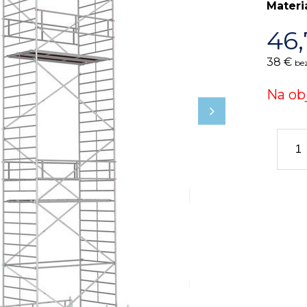
Materi
46,
38 €
be
Na ob