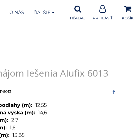
A
O NÁS
ĎALŠIE
HĽADAJ
PRIHLÁSIŤ
KOŠÍK
 Alufix 6013
ájom lešenia Alufix 6013
P6013
podlahy (m)
12,55
ná výška (m)
14,6
(m)
2,7
(m)
1,6
(m)
13,85