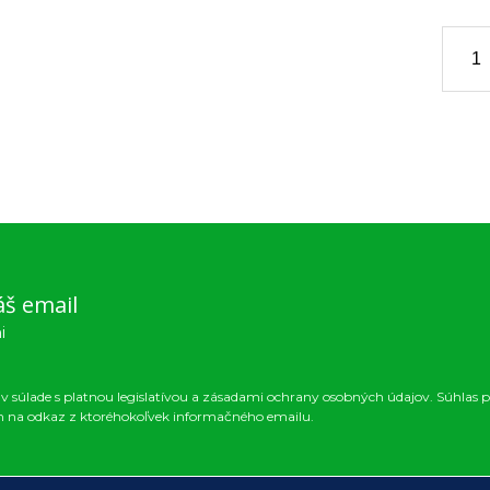
áš email
i
 súlade s platnou legislatívou a zásadami ochrany osobných údajov. Súhlas p
m na odkaz z ktoréhokoľvek informačného emailu.