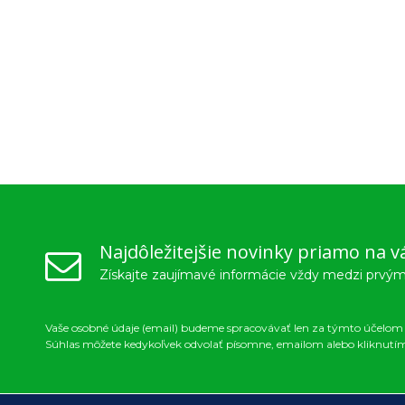
Najdôležitejšie novinky priamo na v
Získajte zaujímavé informácie vždy medzi prvým
Vaše osobné údaje (email) budeme spracovávať len za týmto účelom v
Súhlas môžete kedykoľvek odvolať písomne, emailom alebo kliknutí