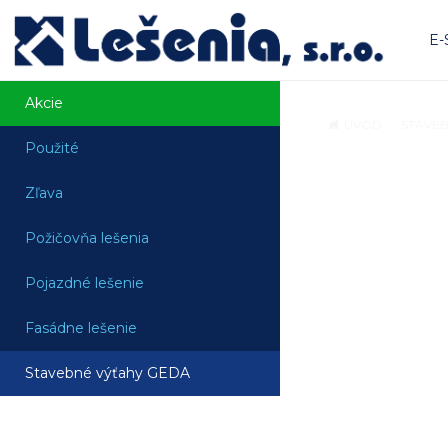
E
Akcie
ÚVOD
STAVEB
Použité
Zľava
Požičovňa lešenia
Pojazdné lešenie
Fasádne lešenie
Stavebné výťahy GEDA