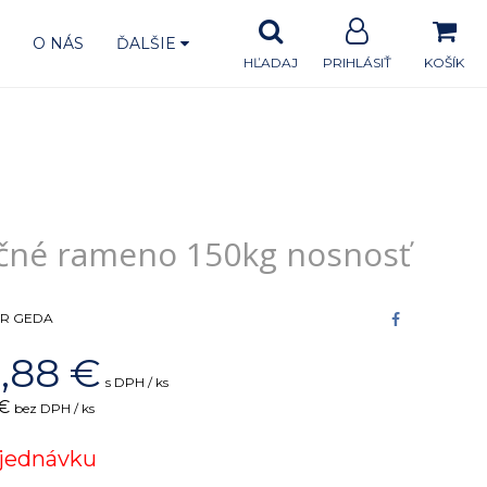
A
O NÁS
ĎALŠIE
HĽADAJ
PRIHLÁSIŤ
KOŠÍK
čné rameno 150kg nosnosť
R GEDA
,88
€
s DPH / ks
 €
bez DPH / ks
jednávku