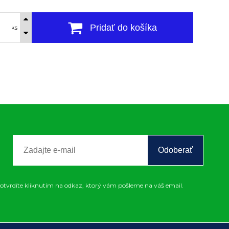
Pridať do košíka
ks
Odoberať
otvrdíte kliknutím na odkaz, ktorý vám pošleme na váš email.