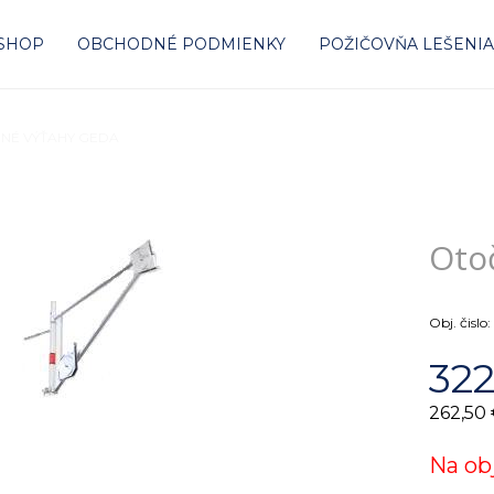
-SHOP
OBCHODNÉ PODMIENKY
POŽIČOVŇA LEŠENI
NÉ VÝŤAHY GEDA
Otočné rameno 150kg nosnosť
Oto
Obj. čislo:
322
262,50
Na ob